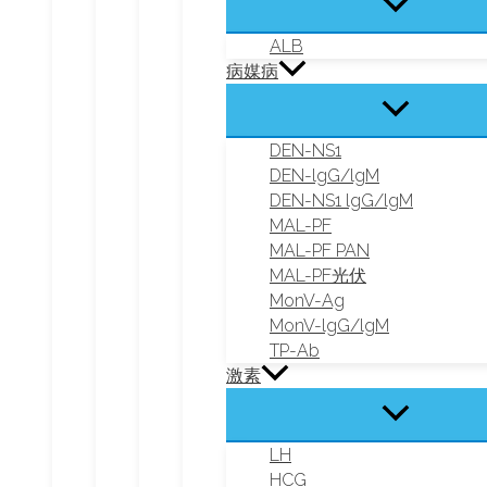
ALB
病媒病
DEN-NS1
DEN-lgG/lgM
DEN-NS1 lgG/lgM
MAL-PF
MAL-PF PAN
MAL-PF光伏
MonV-Ag
MonV-lgG/lgM
TP-Ab
激素
LH
HCG