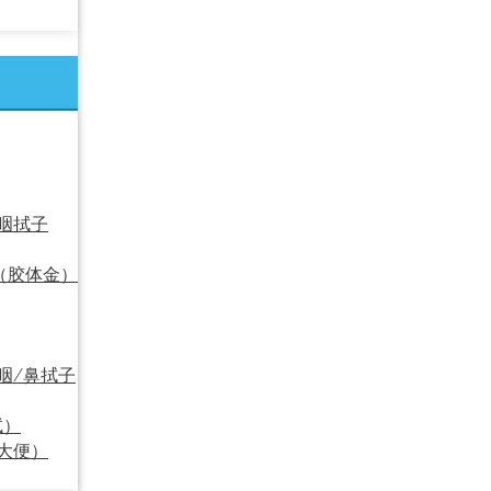
口咽拭子
试（胶体金）
口咽/鼻拭子
试）
液大便）