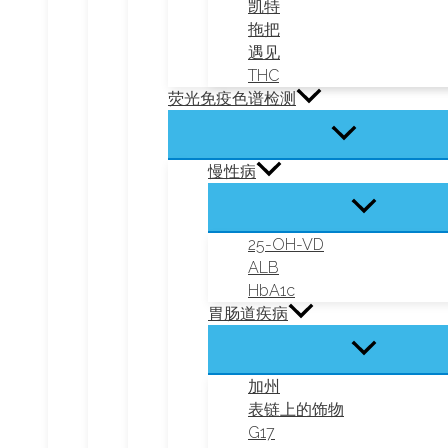
凯特
拖把
遇见
THC
荧光免疫色谱检测
慢性病
25-OH-VD
ALB
HbA1c
胃肠道疾病
加州
表链上的饰物
G17