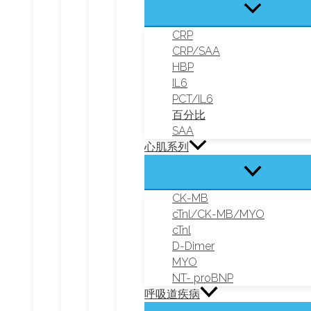
CRP
CRP/SAA
HBP
IL6
PCT/IL6
百分比
SAA
心肌系列
CK-MB
cTnl/CK-MB/MYO
cTnl
D-Dimer
MYO
NT- proBNP
呼吸道疾病