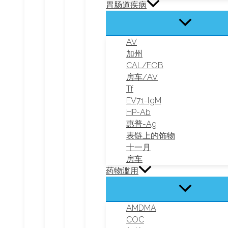
胃肠道疾病
AV
加州
CAL/FOB
房车/AV
Tf
EV71-lgM
HP-Ab
惠普-Ag
表链上的饰物
十一月
房车
药物滥用
AMDMA
COC