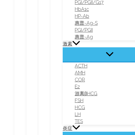
PGI/PGII/G17
HbA1c
HP-Ab
惠普-Ag-S
PGI/PGII
惠普-Ag
激素
ACTH
AMH
COR
E2
游离βHCG
FSH
HCG
LH
TES
炎症